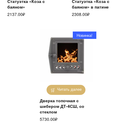
Статуэтка «Коза с
Статуэтка «Коза с
баяном»
баяном» в патине
2137.00
₽
2308.00
₽
Новинка!
Читать далее
Дверка топочная с
шибером ДТ-4СШ, со
стеклом
5730.00
₽