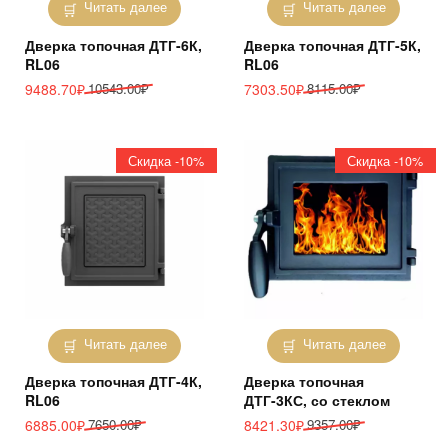
Читать далее
Читать далее
Дверка топочная ДТГ-6К,
Дверка топочная ДТГ-5К,
RL06
RL06
Первоначальная
Текущая
Первоначальная
Текущая
9488.70
₽
10543.00
₽
7303.50
₽
8115.00
₽
цена
цена:
цена
цена:
составляла
9488.70₽.
составляла
7303.50₽.
10543.00₽.
8115.00₽.
Скидка -10%
Скидка -10%
Читать далее
Читать далее
Дверка топочная ДТГ-4К,
Дверка топочная
RL06
ДТГ-3КС, со стеклом
Первоначальная
Текущая
Первоначальная
Текущая
6885.00
₽
7650.00
₽
8421.30
₽
9357.00
₽
цена
цена:
цена
цена: