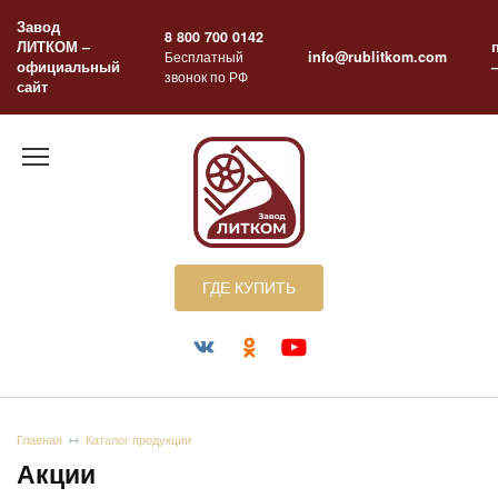
Перейти
Завод
к
8 800 700 0142
ЛИТКОМ –
содержанию
Бесплатный
info@rublitkom.com
официальный
звонок по РФ
сайт
ГДЕ КУПИТЬ
Главная
Каталог продукции
Акции