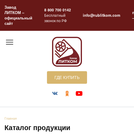
Перейти
Завод
к
8 800 700 0142
ЛИТКОМ –
содержанию
Бесплатный
info@rublitkom.com
официальный
звонок по РФ
сайт
ГДЕ КУПИТЬ
Главная
Каталог продукции