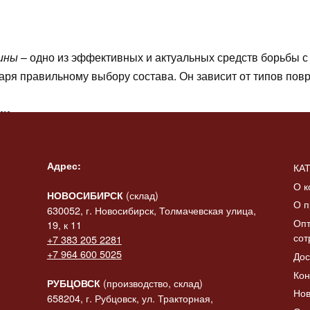
ины
– одно из эффективных и актуальных средств борьбы
аря правильному выбору состава. Он зависит от типов пов
ии
пользуя щетки, абразивные материалы. Сравнительно невы
Адрес:
КА
ть с поверхности изделий.
О к
(склад)
НОВОСИБИРСК
О п
и
630052, г. Новосибирск, Толмачевская улица,
Опт
19, к 11
сот
+7 383 205 2281
ва всего изделия. Коэффициент теплового расширения мет
+7 964 600 5025
Дос
я ржавчины. Охлаждая чугунное изделие в потоке воздуха
Кон
сти изделия.
(производство, склад)
РУБЦОВСК
Нов
658204, г. Рубцовск, ул. Тракторная,