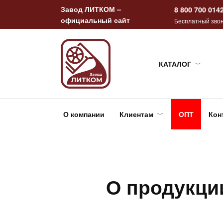
Перейти
Завод ЛИТКОМ –
8 800 700 014
к
официальный сайт
Бесплатный звон
содержанию
КАТАЛОГ
О компании
Клиентам
ОПТ
Кон
О продукци