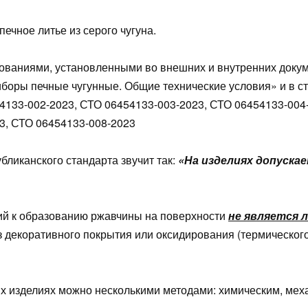
ечное литье из серого чугуна.
бованиями, установленными во внешних и внутренних докум
боры печные чугунные. Общие технические условия» и в 
4133-002-2023, СТО 06454133-003-2023, СТО 06454133-004
3, СТО 06454133-008-2023
бликанского стандарта звучит так:
«На изделиях допуска
лий к образованию ржавчины на поверхности
не является 
ез декоративного покрытия или оксидирования (термическо
ых изделиях можно несколькими методами: химическим, мех