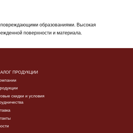
 с повреждающими образованиями. Высокая
режденной поверхности и материала.
сокое сцепление окислов с чугуном
ТАЛОГ ПРОДУКЦИИ
омпании
родукции
овые скидки и условия
рудничества
алла и окислов различны, поэтому
тавка
, добиваются разрушения окисляющих
такты
ости