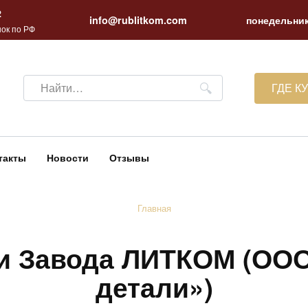
2
info@rublitkom.com
понедельник
ок по РФ
Search
ГДЕ К
for:
такты
Новости
Отзывы
Главная
и Завода ЛИТКОМ (ОО
детали»)