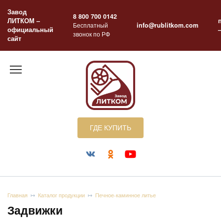
Перейти
Завод
к
8 800 700 0142
ЛИТКОМ –
содержанию
Бесплатный
info@rublitkom.com
официальный
звонок по РФ
сайт
ГДЕ КУПИТЬ
Главная
Каталог продукции
Печное-каминное литье
Задвижки