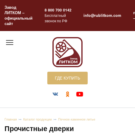
Перейти
Завод
к
8 800 700 0142
ЛИТКОМ –
содержанию
Бесплатный
info@rublitkom.com
официальный
звонок по РФ
сайт
ГДЕ КУПИТЬ
Главная
Каталог продукции
Печное-каминное литье
Прочистные дверки