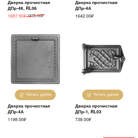
Дверка прочистная
Дверка прочистная
ДПр-4К, RL06
ДПр-4А
Первоначальная
Текущая
1687.50
₽
1875.00
₽
1642.00
₽
цена
цена:
составляла
1687.50₽.
1875.00₽.
Читать далее
Читать далее
Дверка прочистная
Дверка прочистная
ДПр-4А
ДПр-1, RL03
1198.00
₽
738.00
₽