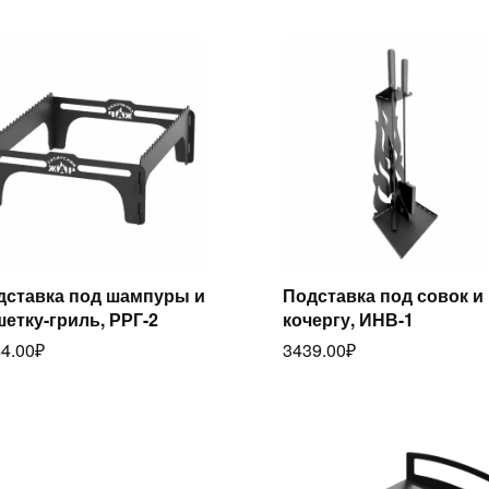
дставка под шампуры и
Подставка под совок и
етку-гриль, РРГ-2
кочергу, ИНВ-1
Читать далее
Читать далее
4.00
₽
3439.00
₽