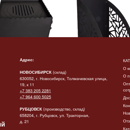
Адрес:
КА
О к
(склад)
НОВОСИБИРСК
О п
630052, г. Новосибирск, Толмачевская улица,
Опт
19, к 11
Читать далее
чь садовая стальная
сот
+7 383 205 2281
 казана, ПСК-3
Дровница на колесах, 
+7 964 600 5025
Дос
72.00
₽
12140.00
₽
Читать далее
Кон
(производство, склад)
РУБЦОВСК
Нов
658204, г. Рубцовск, ул. Тракторная,
От
д. 21
ый
Кат