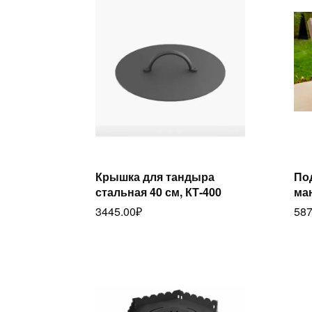
Крышка для тандыра
По
Читать далее
стальная 40 см, КТ-400
ма
3445.00
₽
587