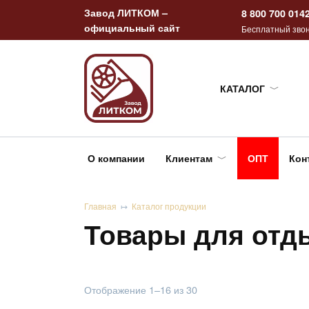
Перейти
Завод ЛИТКОМ –
8 800 700 014
к
официальный сайт
Бесплатный звон
содержанию
КАТАЛОГ
О компании
Клиентам
ОПТ
Кон
Главная
Каталог продукции
Товары для отд
Сортировка:
Отображение 1–16 из 30
самые