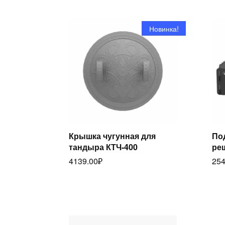
недавние
Новинка!
Крышка чугунная для
По
тандыра КТЧ-400
реш
Читать далее
4139.00
₽
254