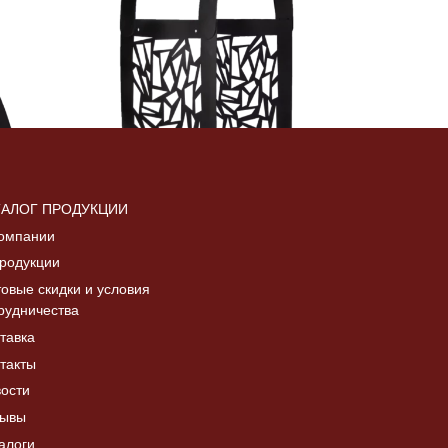
ТАЛОГ ПРОДУКЦИИ
омпании
родукции
овые скидки и условия
рудничества
ДР-3
Дровница настенная, ДР-2
тавка
8476.00
₽
такты
Читать далее
ости
зывы
алоги