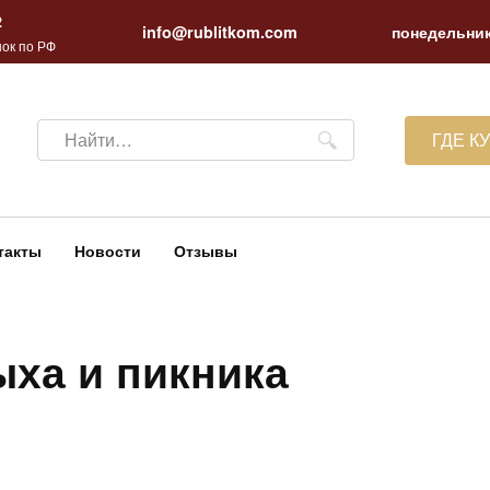
2
info@rublitkom.com
понедельник
ок по РФ
Search
ГДЕ К
for:
такты
Новости
Отзывы
ыха и пикника