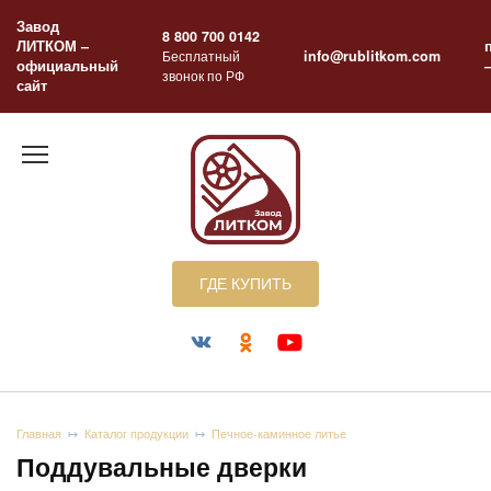
Перейти
Завод
к
8 800 700 0142
ЛИТКОМ –
содержанию
Бесплатный
info@rublitkom.com
официальный
звонок по РФ
сайт
ГДЕ КУПИТЬ
Главная
Каталог продукции
Печное-каминное литье
Поддувальные дверки