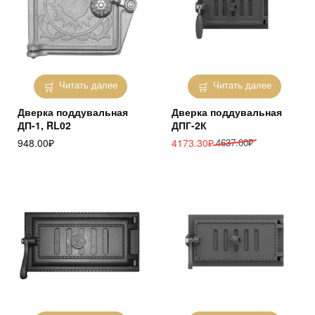
Читать далее
Читать далее
Дверка поддувальная
Дверка поддувальная
ДП-1, RL02
ДПГ-2К
Первоначальная
Текущая
948.00
₽
4173.30
₽
4637.00
₽
цена
цена:
составляла
4173.30₽.
4637.00₽.