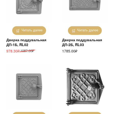
Читать далее
Читать далее
Дверка поддувальная
Дверка поддувальная
ДП-1Б, RL02
ДП-2Б, RL03
Первоначальная
Текущая
978.30
₽
1087.00
₽
1785.00
₽
цена
цена:
составляла
978.30₽.
1087.00₽.