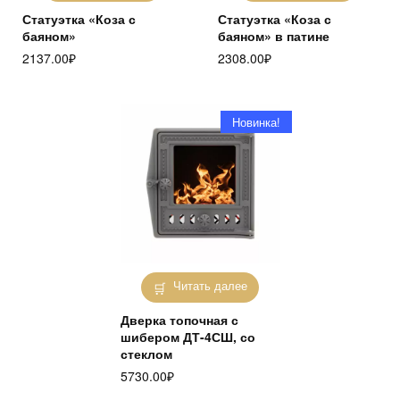
Статуэтка «Коза с
Статуэтка «Коза с
баяном»
баяном» в патине
2137.00
₽
2308.00
₽
Новинка!
Читать далее
Дверка топочная с
шибером ДТ-4СШ, со
стеклом
5730.00
₽