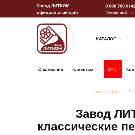
Перейти
Завод ЛИТКОМ –
8 800 700 014
к
официальный сайт
Бесплатный звон
содержанию
КАТАЛОГ
О компании
Клиентам
ОПТ
Кон
Главная
»
Блог
Завод ЛИ
классические п