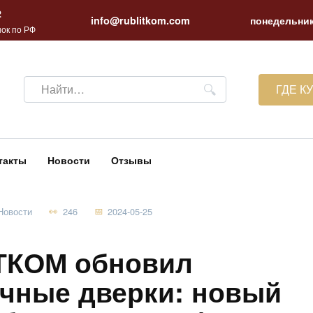
2
info@rublitkom.com
понедельник
ок по РФ
Search
ГДЕ К
for:
такты
Новости
Отзывы
Новости
246
2024-05-25
ТКОМ обновил
ечные дверки: новый