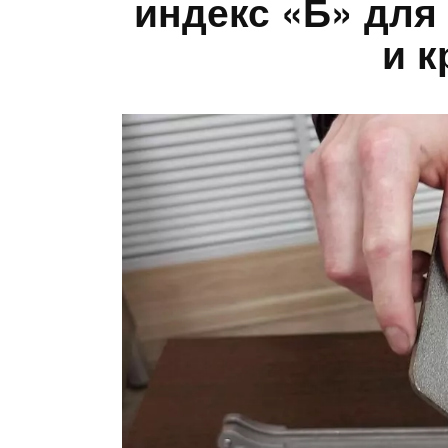
индекс «Б» для
и к