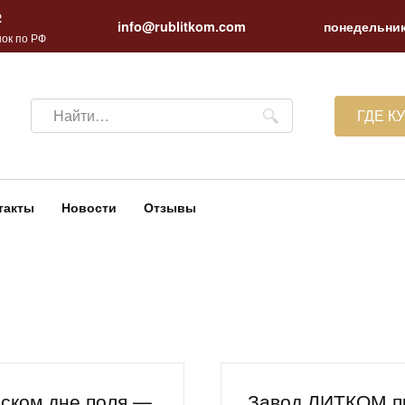
2
info@rublitkom.com
понедельник
ок по РФ
Search
ГДЕ К
for:
такты
Новости
Отзывы
ском дне поля —
Завод ЛИТКОМ пр