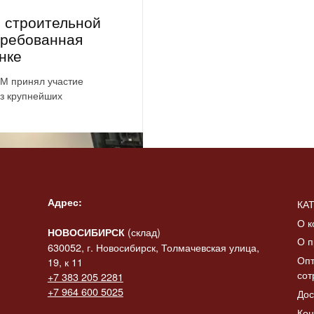
 строительной
требованная
нке
ОМ принял участие
из крупнейших
Адрес:
КА
О к
(склад)
НОВОСИБИРСК
О п
630052, г. Новосибирск, Толмачевская улица,
Опт
19, к 11
сот
+7 383 205 2281
+7 964 600 5025
Дос
Кон