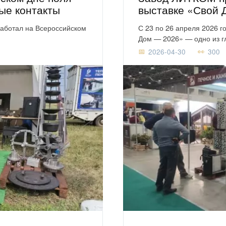
вые контакты
выставке «Свой 
работал на Всероссийском
С 23 по 26 апреля 2026 г
Дом — 2026» — одно из г
2026-04-30
300