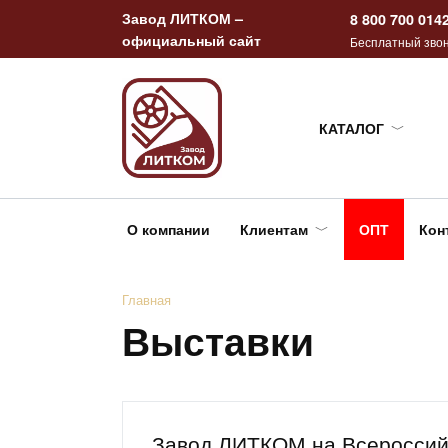
Перейти
Завод ЛИТКОМ –
8 800 700 014
к
официальный сайт
Бесплатный звон
содержанию
КАТАЛОГ
О компании
Клиентам
ОПТ
Кон
Главная
Выставки
Завод ЛИТКОМ на Всероссий