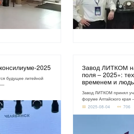
консилиуме-2025
Завод ЛИТКОМ н
поля – 2025»: те
тся будущее литейной
временем и люд
 —
Завод ЛИТКОМ принял уч
форуме Алтайского края 
2025-08-04
706