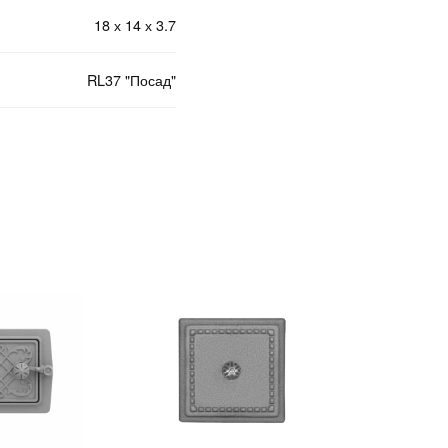
18 х 14 х 3.7
RL37 "Посад"