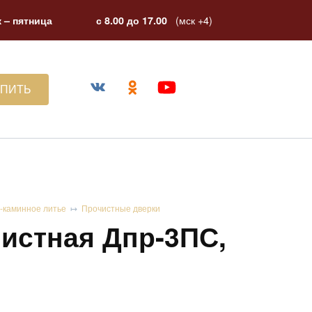
(мск +4)
 – пятница
с 8.00 до 17.00
УПИТЬ
-каминное литье
Прочистные дверки
истная Дпр-3ПС,