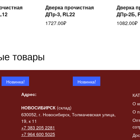
очистная
Дверка прочистная
Дверка п
итать
Читать
L12
ДПр-3, RL22
ДПр-2Б, 
ее
далее
да
1727.00
₽
1082.00
₽
ые товары
Новинка!
Новинка!
Адрес:
КА
О к
(склад)
НОВОСИБИРСК
О п
630052, г. Новосибирск, Толмачевская улица,
Опт
19, к 11
сот
+7 383 205 2281
 «Конь-
+7 964 600 5025
Дос
итать
ик» в
Статуэтка «Коза с
Статуэтк
Читать