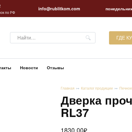
2
info@rublitkom.com
понедельник
ок по РФ
Search
ГДЕ К
for:
такты
Новости
Отзывы
Главная
Каталог продукции
Печное
Дверка проч
RL37
1830.00
₽