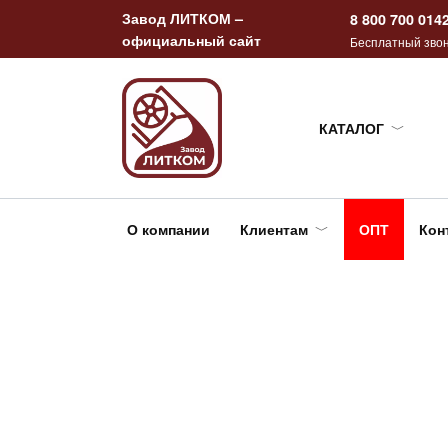
Перейти
Завод ЛИТКОМ –
8 800 700 014
к
официальный сайт
Бесплатный звон
содержанию
КАТАЛОГ
О компании
Клиентам
ОПТ
Кон