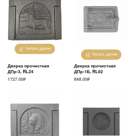
Читать далее
Читать далее
Дверка прочистная
Дверка прочистная
ДПр-3, RL24
ДПр-1Б, RL02
1727.00
₽
848.00
₽