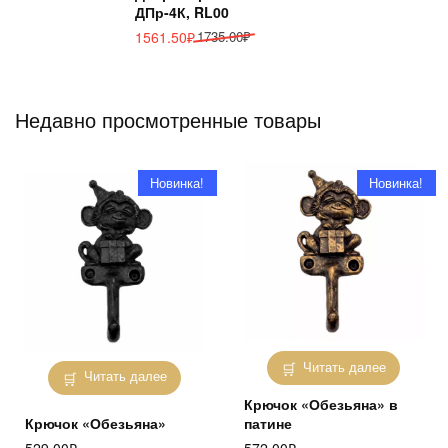
ДПр-4К, RL00
Первоначальная
Текущая
1561.50
₽
1735.00
₽
цена
цена:
составляла
1561.50₽.
1735.00₽.
Недавно просмотренные товары
Новинка!
Новинка!
Читать далее
Читать далее
Крючок «Обезьяна» в
Крючок «Обезьяна»
патине