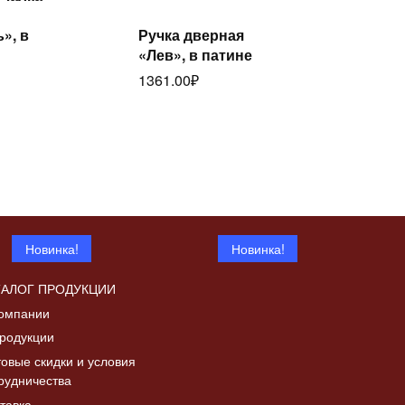
Читать
лее
Читать
», в
Ручка дверная
далее
«Лев», в патине
1361.00
₽
Новинка!
Новинка!
ТАЛОГ ПРОДУКЦИИ
омпании
родукции
овые скидки и условия
рудничества
Дверка топочная с
тавка