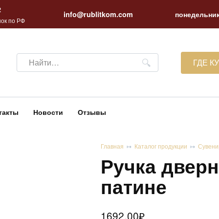
2
info@rublitkom.com
понедельник
ок по РФ
Search
ГДЕ К
for:
такты
Новости
Отзывы
Главная
Каталог продукции
Сувени
Ручка дверн
патине
1692.00
₽