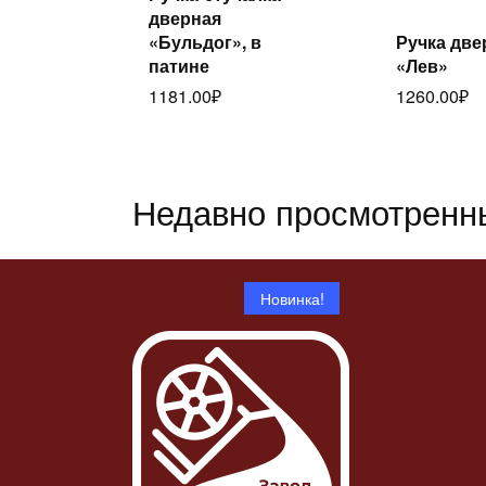
Читать
дверная
далее
Ч
«Бульдог», в
Ручка две
дал
патине
«Лев»
1181.00
₽
1260.00
₽
Недавно просмотренн
Новинка!
Статуэтка