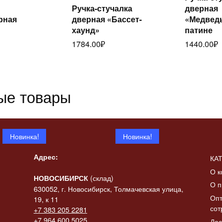
Ручка-стучалка
дверная
Читать
да
итать
рная
дверная «Бассет-
«Медведь
далее
ее
хаунд»
патине
1784.00
₽
1440.00
₽
ые товары
Новинка!
Новинка!
Адрес:
КА
О к
(склад)
НОВОСИБИРСК
О п
630052, г. Новосибирск, Толмачевская улица,
Опт
19, к 11
сот
+7 383 205 2281
 «Конь-
+7 964 600 5025
Дос