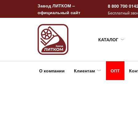
Перейти
Завод ЛИТКОМ –
8 800 700 014
к
официальный сайт
Бесплатный звон
содержанию
КАТАЛОГ
О компании
Клиентам
ОПТ
Кон