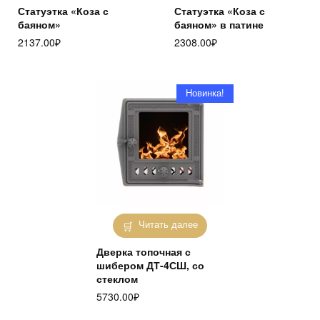
Статуэтка «Коза с
Статуэтка «Коза с
баяном»
баяном» в патине
2137.00
₽
2308.00
₽
Новинка!
Читать далее
Дверка топочная с
шибером ДТ-4СШ, со
стеклом
5730.00
₽