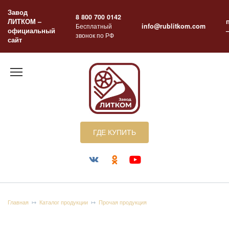
Перейти
Завод
к
8 800 700 0142
ЛИТКОМ –
содержанию
Бесплатный
info@rublitkom.com
официальный
звонок по РФ
сайт
ГДЕ КУПИТЬ
Главная
Каталог продукции
Прочая продукция