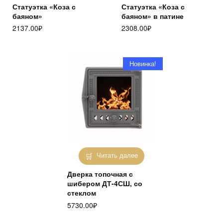
Статуэтка «Коза с
Статуэтка «Коза с
баяном»
баяном» в патине
2137.00
₽
2308.00
₽
Новинка!
Читать далее
Дверка топочная с
шибером ДТ-4СШ, со
стеклом
5730.00
₽