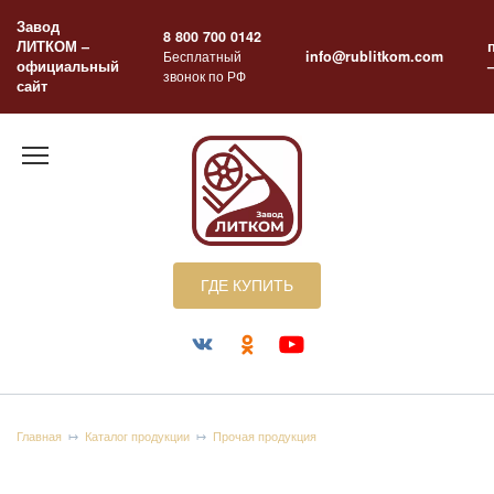
Перейти
Завод
к
8 800 700 0142
ЛИТКОМ –
содержанию
Бесплатный
info@rublitkom.com
официальный
звонок по РФ
сайт
ГДЕ КУПИТЬ
Главная
Каталог продукции
Прочая продукция