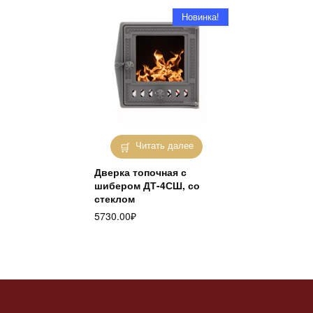
Новинка!
Читать далее
Дверка топочная с
шибером ДТ-4СШ, со
стеклом
5730.00
₽