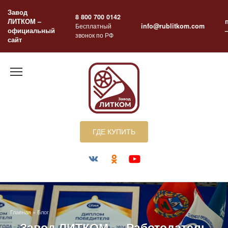
Перейти
Завод
к
8 800 700 0142
ЛИТКОМ –
содержанию
Бесплатный
info@rublitkom.com
официальный
звонок по РФ
сайт
ГДЕ КУПИТЬ
Главная
»
Блог
Завод ЛИТКОМ — Работодатель