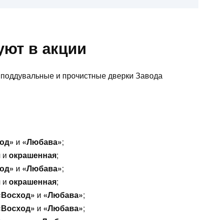
уют в акции
, поддувальные и прочистные дверки Завода
од»
и
«Любава»
;
я
и
окрашенная
;
од»
и
«Любава»
;
я
и
окрашенная
;
«Восход»
и
«Любава»
;
«Восход»
и
«Любава»
;