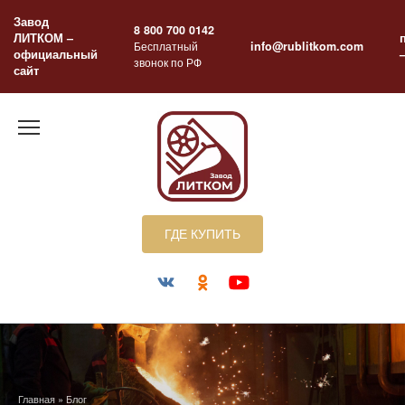
Перейти
Завод
к
8 800 700 0142
ЛИТКОМ –
содержанию
Бесплатный
info@rublitkom.com
официальный
звонок по РФ
сайт
ГДЕ КУПИТЬ
Главная
»
Блог