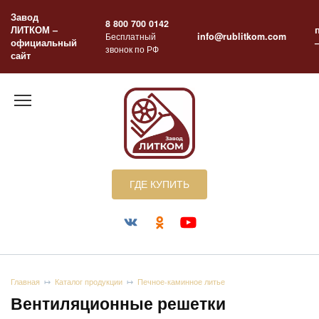
Перейти
Завод
к
8 800 700 0142
ЛИТКОМ –
содержанию
Бесплатный
info@rublitkom.com
официальный
звонок по РФ
сайт
ГДЕ КУПИТЬ
Главная
Каталог продукции
Печное-каминное литье
Вентиляционные решетки