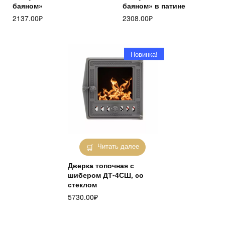
баяном»
баяном» в патине
2137.00
₽
2308.00
₽
Новинка!
Читать далее
Дверка топочная с
шибером ДТ-4СШ, со
стеклом
5730.00
₽