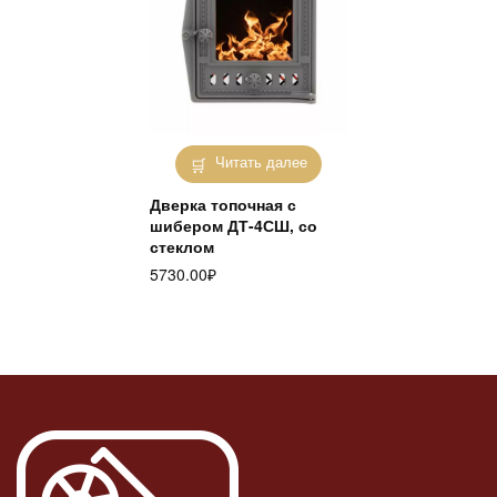
Читать далее
Дверка топочная с
шибером ДТ-4СШ, со
стеклом
5730.00
₽