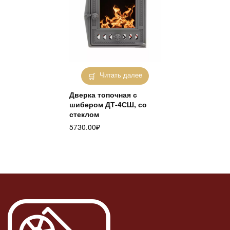
Читать далее
Дверка топочная с
шибером ДТ-4СШ, со
стеклом
5730.00
₽