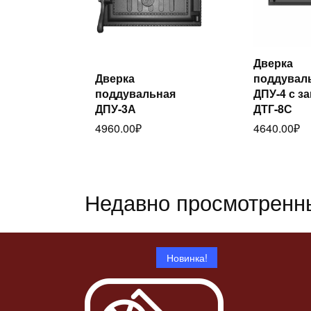
Дверка
Ч
Дверка
поддувал
Читать
дал
поддувальная
ДПУ-4 с з
далее
ДПУ-3А
ДТГ-8С
4960.00
₽
4640.00
₽
Недавно просмотренн
Новинка!