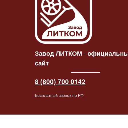
Статуэтка
Ч
Статуэтка «Конь-
барабанщ
Читать
дал
барабанщик»
патине
далее
2264.00
₽
2445.00
₽
Завод ЛИТКОМ
-
официальн
сайт
8 (800) 700 0142
Бесплатный звонок по РФ