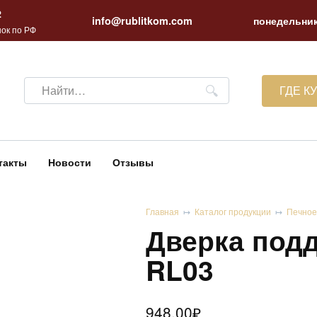
2
info@rublitkom.com
понедельник
ок по РФ
Search
ГДЕ К
for:
такты
Новости
Отзывы
Главная
Каталог продукции
Печное
Дверка подд
RL03
948.00
₽