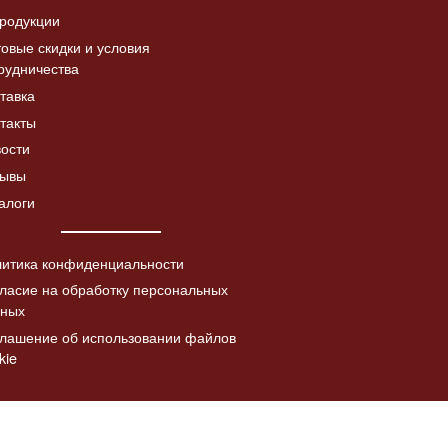
родукции
овые скидки и условия
рудничества
Дверка топочная с
тавка
Читать
а «Коза с
шибером ДТ-4СШ,
Читать
далее
такты
в патине
со стеклом
лее
ости
5730.00
₽
зывы
алоги
итика конфиденциальности
ласие на обработку персональных
нных
лашение об использовании файлов
kie