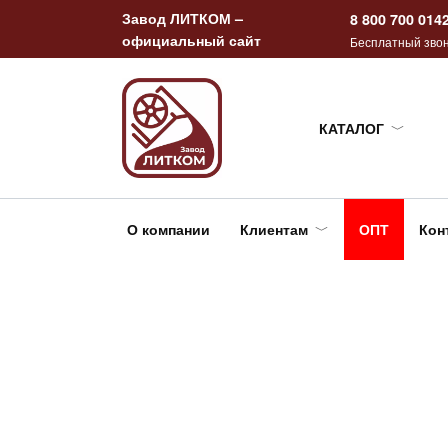
Перейти
Завод ЛИТКОМ –
8 800 700 014
к
официальный сайт
Бесплатный звон
содержанию
КАТАЛОГ
О компании
Клиентам
ОПТ
Кон