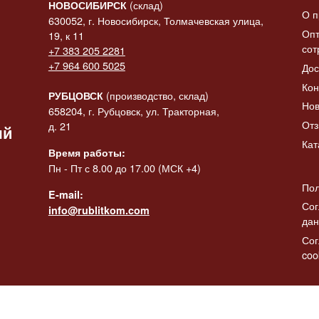
(склад)
НОВОСИБИРСК
О п
630052, г. Новосибирск, Толмачевская улица,
Опт
19, к 11
сот
+7 383 205 2281
 «Конь-
+7 964 600 5025
Дос
итать
ик» в
Статуэтка «Коза с
Статуэтк
Читать
ее
Кон
баяном»
баяном» 
далее
да
(производство, склад)
РУБЦОВСК
Нов
2137.00
₽
2308.00
₽
658204, г. Рубцовск, ул. Тракторная,
От
д. 21
ый
Кат
Время работы:
Пн - Пт с 8.00 до 17.00 (МСК +4)
Пол
E-mail:
Сог
info@rublitkom.com
да
Сог
coo