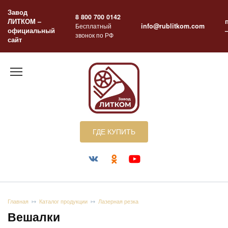
Перейти
Завод
к
8 800 700 0142
ЛИТКОМ –
содержанию
Бесплатный
info@rublitkom.com
официальный
звонок по РФ
сайт
ГДЕ КУПИТЬ
Главная
Каталог продукции
Лазерная резка
Вешалки