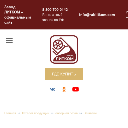
Перейти
Завод
к
8 800 700 0142
ЛИТКОМ –
содержанию
Бесплатный
info@rublitkom.com
официальный
звонок по РФ
сайт
ГДЕ КУПИТЬ
Главная
Каталог продукции
Лазерная резка
Вешалки