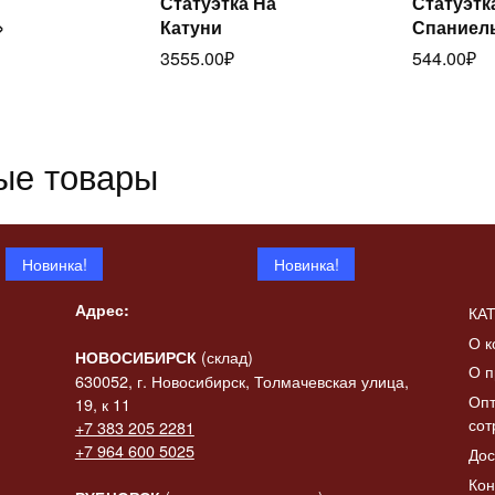
Статуэтка На
Статуэтк
итать
Читать
»
Катуни
Спаниел
ее
далее
да
3555.00
₽
544.00
₽
ые товары
Новинка!
Новинка!
Адрес:
КА
О к
(склад)
НОВОСИБИРСК
О п
630052, г. Новосибирск, Толмачевская улица,
Опт
19, к 11
сот
+7 383 205 2281
 «Конь-
+7 964 600 5025
Дос
итать
ик» в
Статуэтка «Коза с
Статуэтк
Читать
ее
Кон
баяном»
баяном» 
далее
да