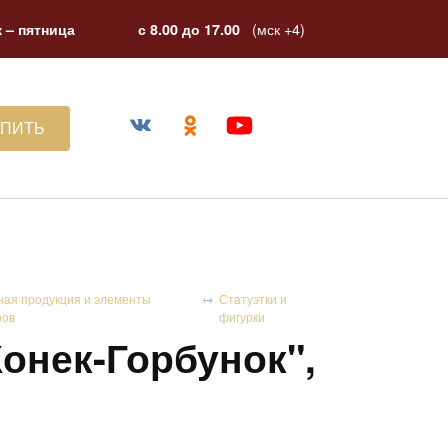
(мск +4)
 – пятница
с 8.00 до 17.00
УПИТЬ
ная продукция и элементы
Статуэтки и
ров
фигурки
Конек-Горбунок",