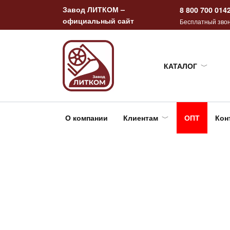
Перейти
Завод ЛИТКОМ –
8 800 700 014
к
официальный сайт
Бесплатный звон
содержанию
КАТАЛОГ
О компании
Клиентам
ОПТ
Кон