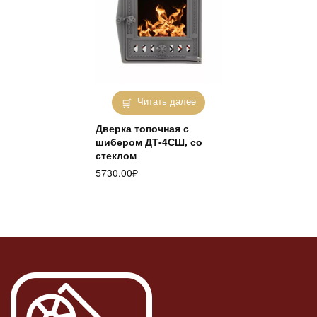
Читать далее
Дверка топочная с
шибером ДТ-4СШ, со
стеклом
5730.00
₽