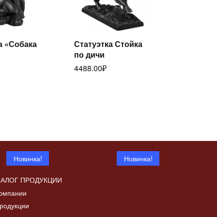
а «Собака
Статуэтка Стойка
Читать
Читать
по дичи
лее
далее
4488.00
₽
Новинка!
Новинка!
ТАЛОГ ПРОДУКЦИИ
омпании
родукции