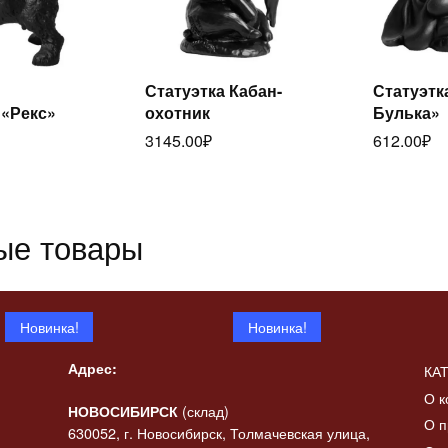
Статуэтка Кабан-
Статуэтк
Читать
 «Рекс»
охотник
Булька»
итать
далее
да
3145.00
₽
612.00
₽
ее
ые товары
Новинка!
Новинка!
Адрес:
КА
О к
(склад)
НОВОСИБИРСК
О п
630052, г. Новосибирск, Толмачевская улица,