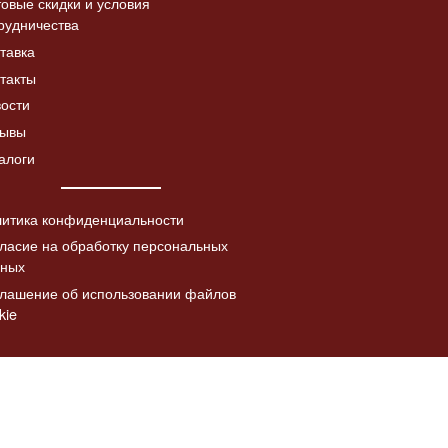
овые скидки и условия
рудничества
Дверка топочная с
тавка
Читать
а «Коза с
шибером ДТ-4СШ,
Читать
далее
такты
в патине
со стеклом
лее
ости
5730.00
₽
зывы
алоги
итика конфиденциальности
ласие на обработку персональных
нных
лашение об использовании файлов
kie