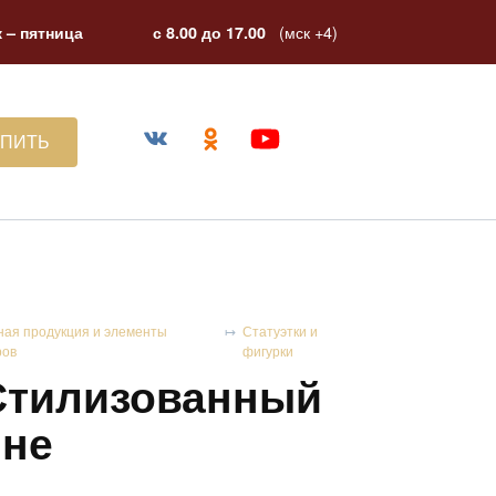
(мск +4)
 – пятница
с 8.00 до 17.00
УПИТЬ
ная продукция и элементы
Статуэтки и
ров
фигурки
"Стилизованный
ине