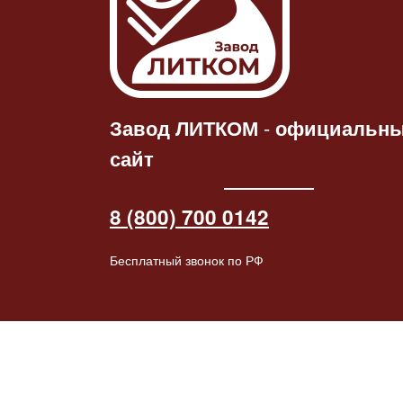
Статуэтка
Ч
Статуэтка «Конь-
барабанщ
Читать
дал
барабанщик»
патине
далее
2264.00
₽
2445.00
₽
Завод ЛИТКОМ
-
официальн
сайт
8 (800) 700 0142
Бесплатный звонок по РФ
© 2026 Завод ЛИТКОМ (ООО "Литейные детали"