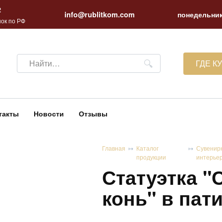
2
info@rublitkom.com
понедельник
ок по РФ
Search
ГДЕ К
for:
такты
Новости
Отзывы
Главная
Каталог
Сувенир
продукции
интерье
Статуэтка 
конь" в пат