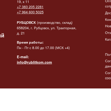
Опт
19, к 11
сот
+7 383 205 2281
 «Конь-
+7 964 600 5025
Дос
итать
ик» в
Статуэтка «Коза с
Статуэтк
Читать
ее
Кон
баяном»
баяном» 
далее
да
(производство, склад)
РУБЦОВСК
Нов
2137.00
₽
2308.00
₽
658204, г. Рубцовск, ул. Тракторная,
От
д. 21
ый
Кат
Время работы:
Пн - Пт с 8.00 до 17.00 (МСК +4)
Пол
E-mail:
Сог
info@rublitkom.com
да
Сог
coo
)