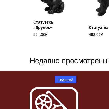
Статуэтка
Читать
«Дружок»
Статуэтка
Ч
далее
204.00
₽
492.00
₽
дал
Недавно просмотренн
Новинка!