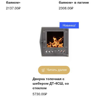
баяном»
баяном» в патине
2137.00
₽
2308.00
₽
Новинка!
Читать далее
Дверка топочная с
шибером ДТ-4СШ, со
стеклом
5730.00
₽