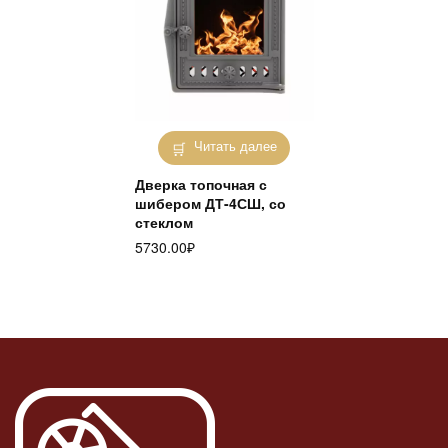
Читать далее
Дверка топочная с
шибером ДТ-4СШ, со
стеклом
5730.00
₽