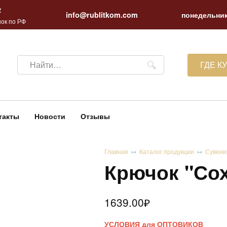
2
info@rublitkom.com
понедельник
ок по РФ
Search
ГДЕ К
for:
такты
Новости
Отзывы
Главная
Каталог продукции
Сувени
Крючок "Со
1639.00
₽
УСЛОВИЯ для ОПТОВИКОВ