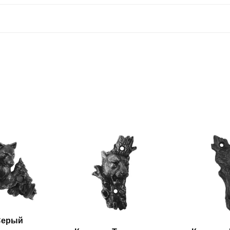
Серый
итать