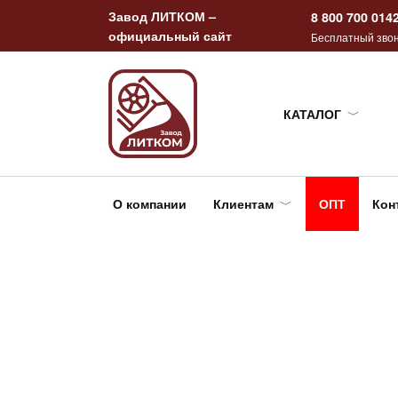
Перейти
Завод ЛИТКОМ –
8 800 700 014
к
официальный сайт
Бесплатный звон
содержанию
КАТАЛОГ
О компании
Клиентам
ОПТ
Кон