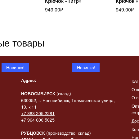
Крючок «Тигр»
Крючок 
Читать
ее
949.00
₽
949.00
₽
далее
да
ые товары
Новинка!
Новинка!
Адрес:
КА
О к
(склад)
НОВОСИБИРСК
О п
630052, г. Новосибирск, Толмачевская улица,
Опт
19, к 11
сот
+7 383 205 2281
 «Конь-
+7 964 600 5025
Дос
итать
ик» в
Статуэтка «Коза с
Статуэтк
Читать
ее
Кон
баяном»
баяном» 
далее
да
(производство, склад)
РУБЦОВСК
Нов
2137.00
₽
2308.00
₽