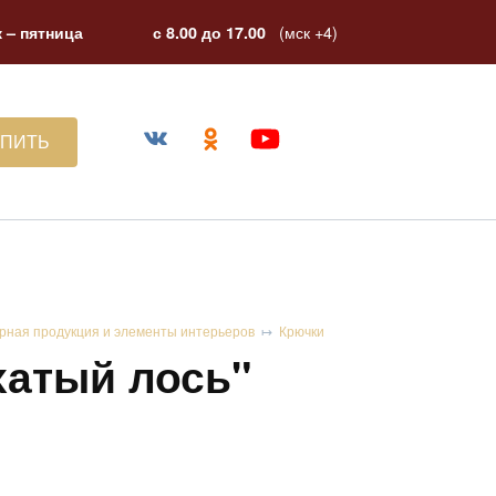
(мск +4)
 – пятница
с 8.00 до 17.00
УПИТЬ
рная продукция и элементы интерьеров
Крючки
хатый лось"