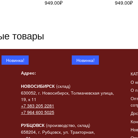
949.00
₽
949.00
₽
ее
далее
да
ые товары
Новинка!
Новинка!
Адрес:
КА
О к
(склад)
НОВОСИБИРСК
О п
630052, г. Новосибирск, Толмачевская улица,
Опт
19, к 11
сот
+7 383 205 2281
 «Конь-
+7 964 600 5025
Дос
итать
ик» в
Статуэтка «Коза с
Статуэтк
Читать
ее
Кон
баяном»
баяном» 
далее
да
(производство, склад)
РУБЦОВСК
Нов
2137.00
₽
2308.00
₽
658204, г. Рубцовск, ул. Тракторная,
От