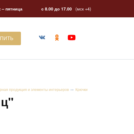
(мск +4)
 – пятница
с 8.00 до 17.00
УПИТЬ
рная продукция и элементы интерьеров
Крючки
яц"