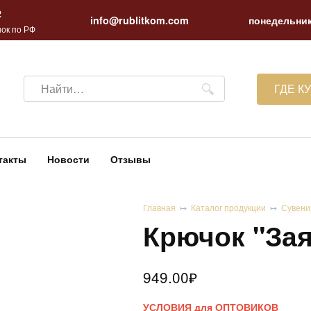
2
info@rublitkom.com
понедельник
ок по РФ
Search
ГДЕ К
for:
такты
Новости
Отзывы
Главная
Каталог продукции
Сувени
Крючок "За
949.00
₽
УСЛОВИЯ для ОПТОВИКОВ