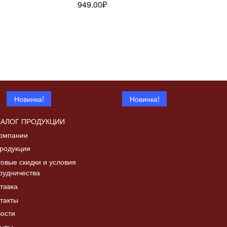
949.00
₽
лее
далее
Новинка!
Новинка!
ТАЛОГ ПРОДУКЦИИ
омпании
родукции
овые скидки и условия
рудничества
Дверка топочная с
тавка
Читать
а «Коза с
шибером ДТ-4СШ,
Читать
далее
такты
в патине
со стеклом
лее
ости
5730.00
₽
зывы