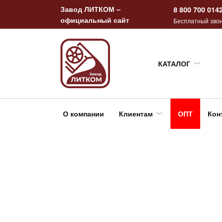
Перейти
Завод ЛИТКОМ –
8 800 700 014
к
официальный сайт
Бесплатный звон
содержанию
КАТАЛОГ
О компании
Клиентам
ОПТ
Кон