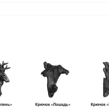
Олень»
Крючок «Лошадь»
Крючок «
итать
Читать