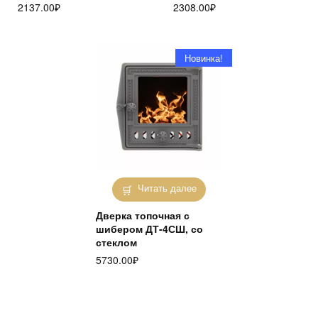
2137.00
₽
2308.00
₽
Новинка!
Читать далее
Дверка топочная с
шибером ДТ-4СШ, со
стеклом
5730.00
₽