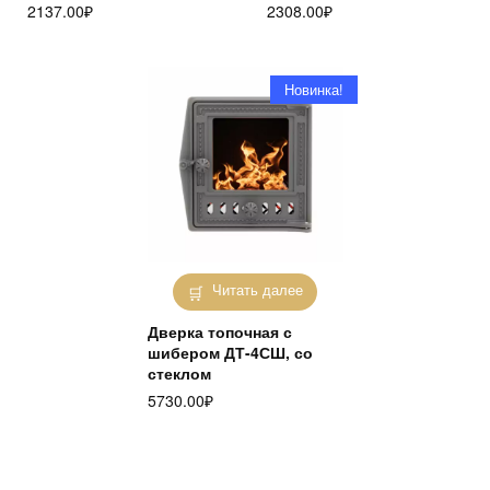
2137.00
₽
2308.00
₽
Новинка!
Читать далее
Дверка топочная с
шибером ДТ-4СШ, со
стеклом
5730.00
₽