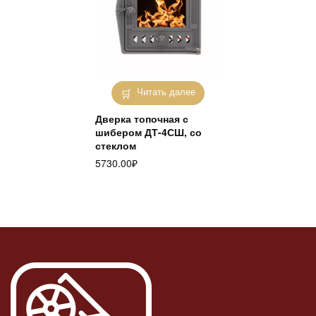
Читать далее
Дверка топочная с
шибером ДТ-4СШ, со
стеклом
5730.00
₽