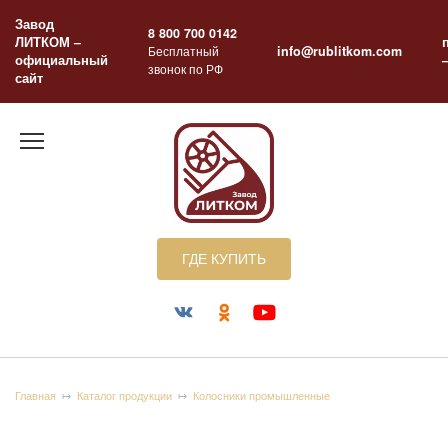
Перейти
Завод
к
8 800 700 0142
ЛИТКОМ –
содержанию
Бесплатный
info@rublitkom.com
официальный
звонок по РФ
сайт
ГДЕ КУПИТЬ
Главная
Каталог продукции
Колосники промышленные