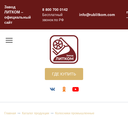
Перейти
Завод
к
8 800 700 0142
ЛИТКОМ –
содержанию
Бесплатный
info@rublitkom.com
официальный
звонок по РФ
сайт
ГДЕ КУПИТЬ
Главная
Каталог продукции
Колосники промышленные