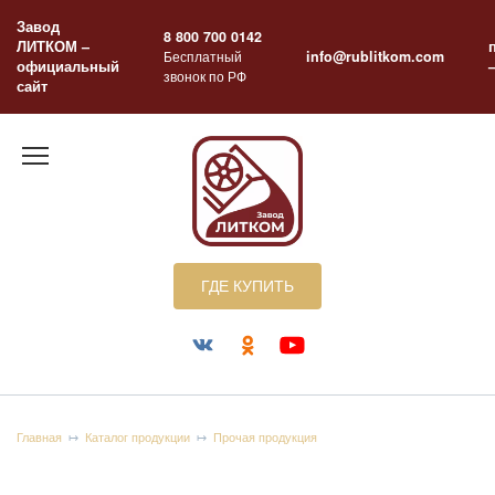
Перейти
Завод
к
8 800 700 0142
ЛИТКОМ –
содержанию
Бесплатный
info@rublitkom.com
официальный
звонок по РФ
сайт
ГДЕ КУПИТЬ
Главная
Каталог продукции
Прочая продукция