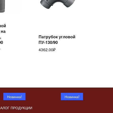
Читать
ной
лее
Читать
 на
далее
,
Патрубок угловой
00
ПУ-130/90
₽
4362.00
₽
Новинка!
Новинка!
ТАЛОГ ПРОДУКЦИИ