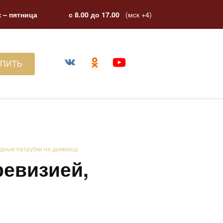
(мск +4)
 – пятница
с 8.00 до 17.00
УПИТЬ
дные патрубки на дымоход
ревизией,