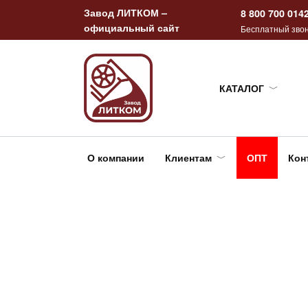
Перейти
Завод ЛИТКОМ –
8 800 700 014
к
официальный сайт
Бесплатный звон
содержанию
КАТАЛОГ
О компании
Клиентам
ОПТ
Кон