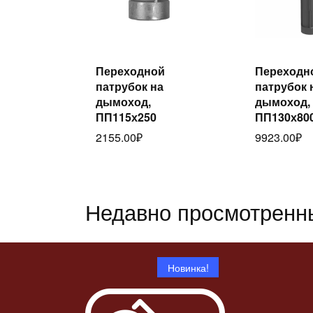
Ч
Переходной
Переходн
Читать
дал
патрубок на
патрубок 
далее
дымоход,
дымоход,
ПП115х250
ПП130х80
2155.00
₽
9923.00
₽
Недавно просмотренн
Новинка!