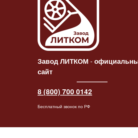
Статуэтка
Ч
Статуэтка «Конь-
барабанщ
Читать
дал
барабанщик»
патине
далее
2264.00
₽
2445.00
₽
Завод ЛИТКОМ
-
официальн
сайт
8 (800) 700 0142
Бесплатный звонок по РФ