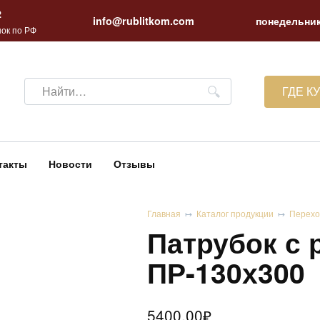
2
info@rublitkom.com
понедельник
ок по РФ
Search
ГДЕ К
for:
такты
Новости
Отзывы
Главная
Каталог продукции
Перехо
Патрубок с 
ПР-130х300
5400.00
₽