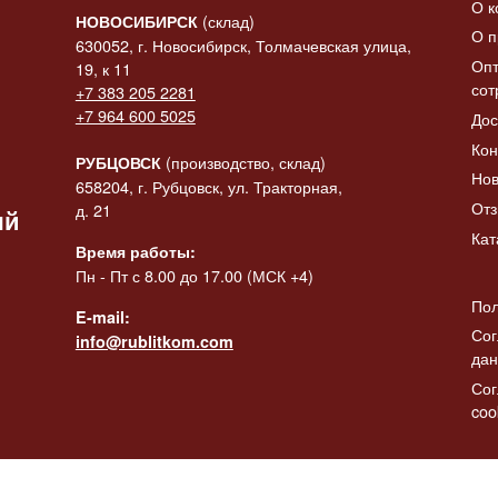
О к
(склад)
НОВОСИБИРСК
О п
630052, г. Новосибирск, Толмачевская улица,
Опт
19, к 11
сот
+7 383 205 2281
 «Конь-
+7 964 600 5025
Дос
итать
ик» в
Статуэтка «Коза с
Статуэтк
Читать
ее
Кон
баяном»
баяном» 
далее
да
(производство, склад)
РУБЦОВСК
Нов
2137.00
₽
2308.00
₽
658204, г. Рубцовск, ул. Тракторная,
От
д. 21
ый
Кат
Время работы:
Пн - Пт с 8.00 до 17.00 (МСК +4)
Пол
E-mail:
Сог
info@rublitkom.com
да
Сог
coo