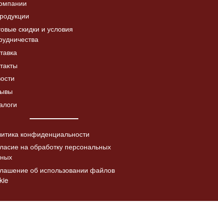
омпании
родукции
овые скидки и условия
рудничества
Дверка топочная с
тавка
Читать
а «Коза с
шибером ДТ-4СШ,
Читать
далее
такты
в патине
со стеклом
лее
ости
5730.00
₽
зывы
алоги
итика конфиденциальности
ласие на обработку персональных
нных
лашение об использовании файлов
kie