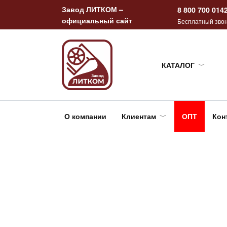
Перейти
Завод ЛИТКОМ –
8 800 700 014
к
официальный сайт
Бесплатный звон
содержанию
КАТАЛОГ
О компании
Клиентам
ОПТ
Кон