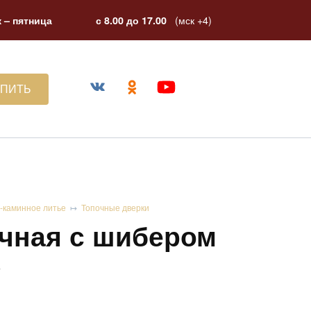
(мск +4)
 – пятница
с 8.00 до 17.00
УПИТЬ
-каминное литье
Топочные дверки
очная с шибером
5