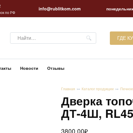
2
info@rublitkom.com
понедельник
ок по РФ
Search
ГДЕ К
for:
такты
Новости
Отзывы
Главная
Каталог продукции
Печное
Дверка топ
ДТ-4Ш, RL4
3800.00
₽