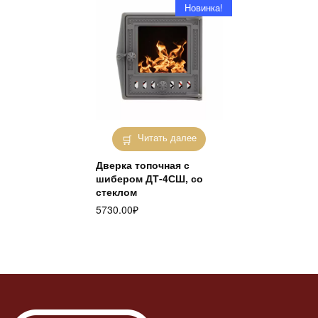
Новинка!
Читать далее
Дверка топочная с
шибером ДТ-4СШ, со
стеклом
5730.00
₽