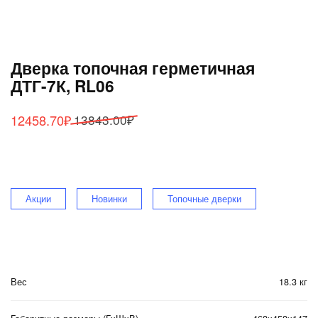
Дверка топочная герметичная
ДТГ-7К, RL06
Первоначальная
Текущая
12458.70
₽
13843.00
₽
цена
цена:
составляла
12458.70₽.
13843.00₽.
Акции
Новинки
Топочные дверки
Вес
18.3 кг