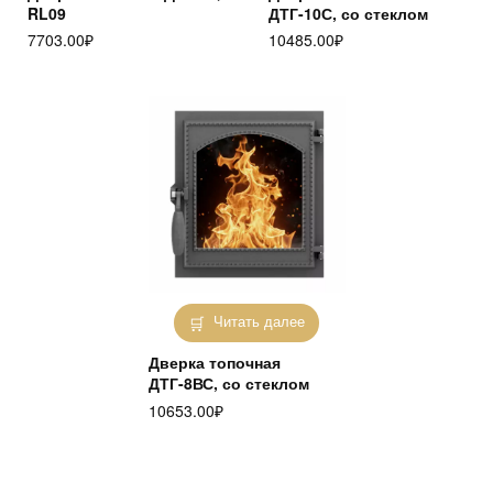
RL09
ДТГ-10С, со стеклом
7703.00
₽
10485.00
₽
Читать далее
Дверка топочная
ДТГ-8ВС, со стеклом
10653.00
₽