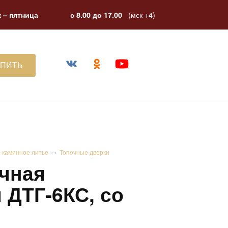
(мск +4)
 – пятница
с 8.00 до 17.00
УПИТЬ
-каминное литье
Топочные дверки
очная
 ДТГ-6КС, со