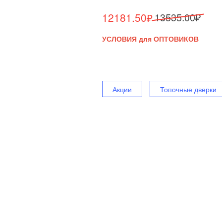
Первоначальная
Текущая
12181.50
₽
13535.00
₽
цена
цена:
УСЛОВИЯ для ОПТОВИКОВ
составляла
12181.50₽.
13535.00₽.
Акции
Топочные дверки