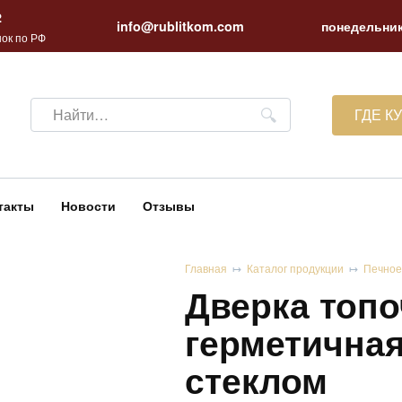
2
info@rublitkom.com
понедельник
ок по РФ
Search
ГДЕ К
for:
такты
Новости
Отзывы
Главная
Каталог продукции
Печное
Дверка топ
герметичная
стеклом