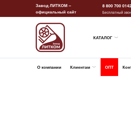
Перейти
Завод ЛИТКОМ –
8 800 700 014
к
официальный сайт
Бесплатный звон
содержанию
КАТАЛОГ
О компании
Клиентам
ОПТ
Кон