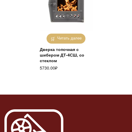
Читать далее
Дверка топочная с
шибером ДТ-4СШ, со
стеклом
5730.00
₽