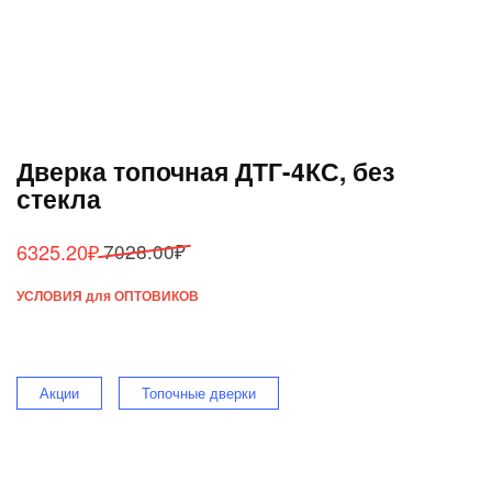
Дверка топочная ДТГ-4КС, без
стекла
Первоначальная
Текущая
6325.20
₽
7028.00
₽
цена
цена:
УСЛОВИЯ для ОПТОВИКОВ
составляла
6325.20₽.
7028.00₽.
Акции
Топочные дверки