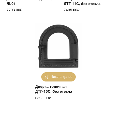
RL01
ДТГ-11С, без стекла
7703.00
₽
7495.00
₽
Читать далее
Дверка топочная
ДТГ-10С, без стекла
6893.00
₽