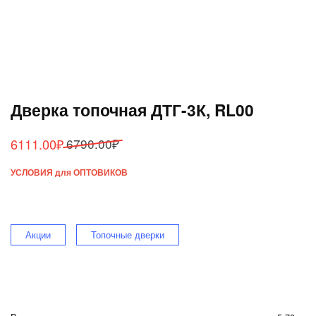
Дверка топочная ДТГ-3К, RL00
Первоначальная
Текущая
6111.00
₽
6790.00
₽
цена
цена:
УСЛОВИЯ для ОПТОВИКОВ
составляла
6111.00₽.
6790.00₽.
Акции
Топочные дверки