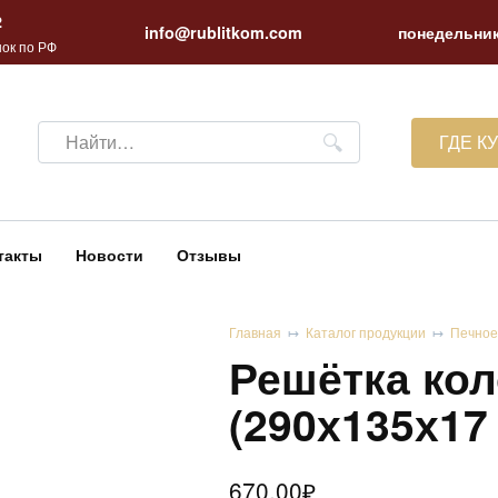
2
info@rublitkom.com
понедельник
ок по РФ
Search
ГДЕ К
for:
такты
Новости
Отзывы
Главная
Каталог продукции
Печное
Решётка кол
(290х135х17
670.00
₽