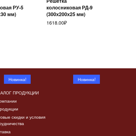
Решётка
Читать
Читать
овая РУ-5
колосниковая РД-9
лее
далее
х30 мм)
(300х200х25 мм)
1618.00
₽
Новинка!
Новинка!
ТАЛОГ ПРОДУКЦИИ
омпании
родукции
овые скидки и условия
рудничества
Дверка топочная с
тавка
Читать
а «Коза с
шибером ДТ-4СШ,
Читать