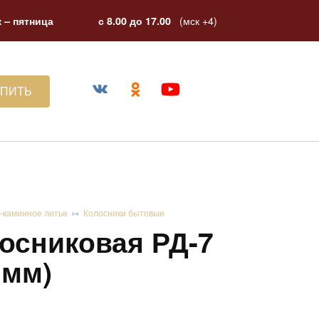
(мск +4)
 – пятница
с 8.00 до 17.00
УПИТЬ
-каминное литье
Колосники бытовые
осниковая РД-7
 мм)