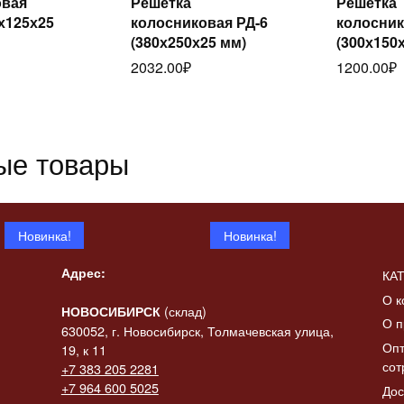
овая
Решётка
Решётка
Читать
ее
0х125х25
колосниковая РД-6
колосник
далее
да
(380х250х25 мм)
(300х150
2032.00
₽
1200.00
₽
ые товары
Новинка!
Новинка!
Адрес:
КА
О к
(склад)
НОВОСИБИРСК
О п
630052, г. Новосибирск, Толмачевская улица,
Опт
19, к 11
сот
+7 383 205 2281
 «Конь-
+7 964 600 5025
Дос
итать
ик» в
Статуэтка «Коза с
Статуэтк
Читать