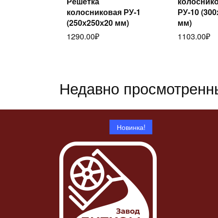
Решётка
колосник
Читать
дал
колосниковая РУ-1
РУ-10 (30
далее
(250х250х20 мм)
мм)
1290.00
₽
1103.00
₽
Недавно просмотренн
Новинка!
Статуэтка
Ч
Статуэтка «Конь-
барабанщ
Читать