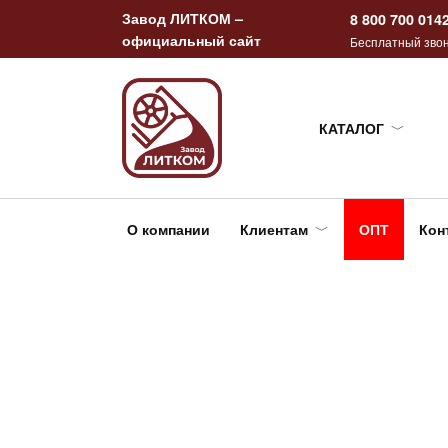
Перейти
Завод ЛИТКОМ –
8 800 700 014
к
официальный сайт
Бесплатный звон
содержанию
КАТАЛОГ
О компании
Клиентам
ОПТ
Кон