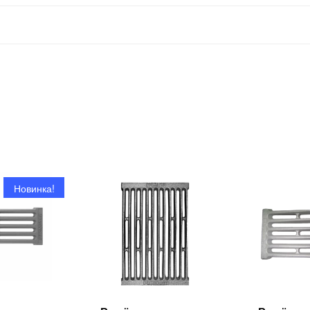
Новинка!
итать